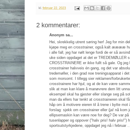
kl.
februar 22, 2023
2 kommentarer:
Anonym sa...
Hei, skrekkelig utrent søring her! Jeg for min de
kjøpe meg en crosstrainer, også kalt ææææ hv
i alle fall, jeg har nølt lenge fordi de er så avsind
uke siden oppdaget at det er TREDEMØLLER som
CROSSTRAINERE er ikke fullt så gale. Og jeg h
crosstrainer halvveis én gang, og det var abs
tredemøller, i den grad noe treningsapparat i det
som morsomt. I tillegg sier reklamen/forbrukert
crosstrainere har hjul, og at de kan være sammenle
slik at man kan klare å manøvrere dem litt unna 
eksempel skal ha gjester eller slange seg på sof
man da ellers har tenkt at crosstraineren skal få
håp om å motivere eieren til å trene i bytte mot å
forslag: sjekk om crosstrainer eller (ja! nå kom j
ellipsemaskin kan være noe for deg? De var på til
tusenlapper og oppover ("halv pris! halv pris!") 
sportsutstyrkjedene, oppdaget jeg nå i februar ..