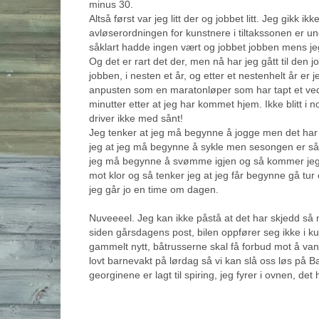
minus 30.
Altså først var jeg litt der og jobbet litt. Jeg gikk ikk
avløserordningen for kunstnere i tiltakssonen er un
såklart hadde ingen vært og jobbet jobben mens 
Og det er rart det der, men nå har jeg gått til den 
jobben, i nesten et år, og etter et nestenhelt år er je
anpusten som en maratonløper som har tapt et vedde
minutter etter at jeg har kommet hjem. Ikke blitt i 
driver ikke med sånt!
Jeg tenker at jeg må begynne å jogge men det har j
jeg at jeg må begynne å sykle men sesongen er så 
jeg må begynne å svømme igjen og så kommer jeg p
mot klor og så tenker jeg at jeg får begynne gå tu
jeg går jo en time om dagen.
Nuveeeel. Jeg kan ikke påstå at det har skjedd så
siden gårsdagens post, bilen oppfører seg ikke i k
gammelt nytt, båtrusserne skal få forbud mot å vandr
lovt barnevakt på lørdag så vi kan slå oss løs på B
georginene er lagt til spiring, jeg fyrer i ovnen, de