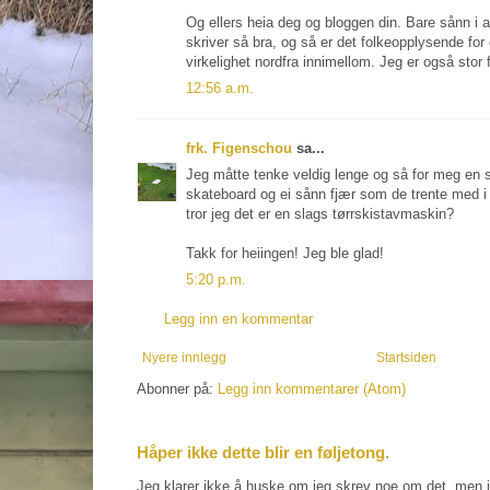
Og ellers heia deg og bloggen din. Bare sånn i a
skriver så bra, og så er det folkeopplysende for o
virkelighet nordfra innimellom. Jeg er også stor 
12:56 a.m.
frk. Figenschou
sa...
Jeg måtte tenke veldig lenge og så for meg en s
skateboard og ei sånn fjær som de trente med 
tror jeg det er en slags tørrskistavmaskin?
Takk for heiingen! Jeg ble glad!
5:20 p.m.
Legg inn en kommentar
Nyere innlegg
Startsiden
Abonner på:
Legg inn kommentarer (Atom)
Håper ikke dette blir en føljetong.
Jeg klarer ikke å huske om jeg skrev noe om det, men j